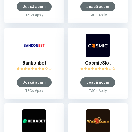
Joacă acum
Joacă acum
T&Cs Apply
T&Cs Apply
Bankonbet
CosmicSlot
Joacă acum
Joacă acum
T&Cs Apply
T&Cs Apply