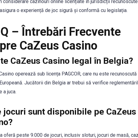
în considerare cazinouri online licențiate în jurisdicții recunoscute
 asigura o experiență de joc sigură și conformă cu legislația.
.Q – Întrebări Frecvente
pre CaZeus Casino
te CaZeus Casino legal în Belgia?
asino operează sub licența PAGCOR, care nu este recunoscută 
Europeană. Jucătorii din Belgia ar trebui să verifice reglementări
e a juca.
 jocuri sunt disponibile pe CaZeus
no?
 oferă peste 9.000 de jocuri, inclusiv sloturi, jocuri de masă, caz