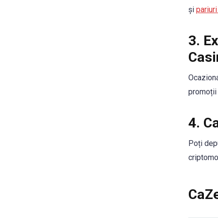
și
pariur
3.
Ex
Casi
Ocaziona
promoții 
4.
Ca
Poți depu
criptomo
CaZe