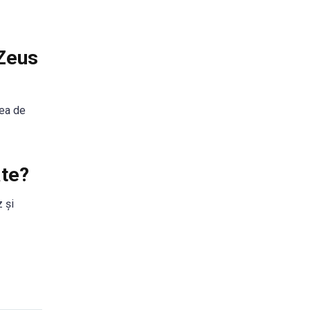
aZeus
nea de
ate?
 și