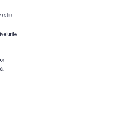
rotiri
velurile
tor
ă.