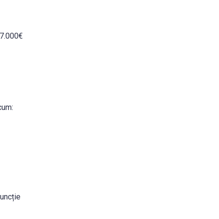
 7.000€
cum:
funcție