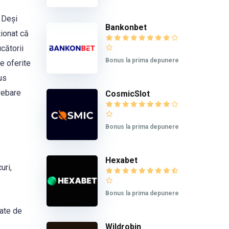
 Deși
Bankonbet
ionat că
cătorii
Bonus la prima depunere
le oferite
us
rebare
CosmicSlot
Bonus la prima depunere
Hexabet
uri,
Bonus la prima depunere
tate de
Wildrobin