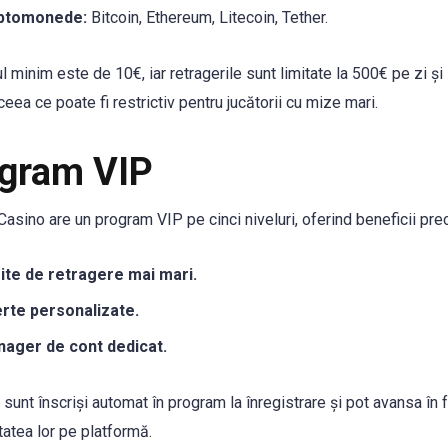
iptomonede:
Bitcoin, Ethereum, Litecoin, Tether.
l minim este de 10€, iar retragerile sunt limitate la 500€ pe zi și
ceea ce poate fi restrictiv pentru jucătorii cu mize mari.
gram VIP
asino are un program VIP pe cinci niveluri, oferind beneficii pre
ite de retragere mai mari.
rte personalizate.
ager de cont dedicat.
 sunt înscriși automat în program la înregistrare și pot avansa în 
tatea lor pe platformă.