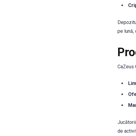
Cr
Depozitu
pe lună, 
Pro
CaZeus C
Lim
Ofe
Man
Jucătorii
de activi