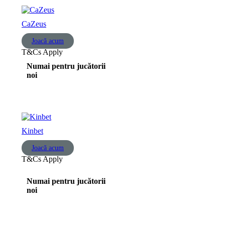
CaZeus
Joacă acum
T&Cs Apply
Numai pentru jucătorii
noi
Kinbet
Joacă acum
T&Cs Apply
Numai pentru jucătorii
noi